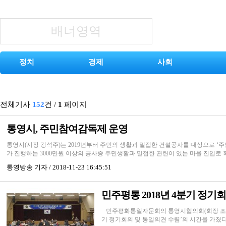
배너영역
정치
경제
사회
전체기사
152
건
/
1
페이지
통영시, 주민참여감독제 운영
통영시(시장 강석주)는 2019년부터 주민의 생활과 밀접한 건설공사를 대상으로 
가 진행하는 3000만원 이상의 공사중 주민생활과 밀접한 관련이 있는 마을 진입로 확
통영방송
기자 / 2018-11-23 16:45:51
민주평통 2018년 4분기 정기
민주평화통일자문회의 통영시협의회(회장 조일청)는 지
기 정기회의 및 통일의견 수렴’의 시간을 가졌다.