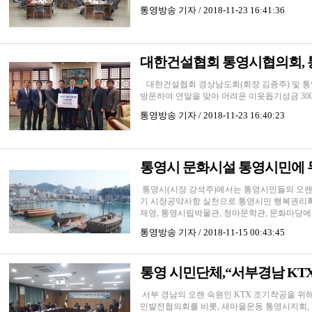
통영방송
기자 / 2018-11-23 16:41:36
대한건설협회 통영시협의회, 
대한건설협회 경상남도회(회장 김종주) 및 통영
방문하여 연말을 맞아 어려운 이웃돕기성금 300
통영방송
기자 / 2018-11-23 16:40:23
통영시 문화시설 통영시민에 
통영시(시장 강석주)에서는 통영시민들의 오랜
기 시장공약사항 실천으로 통영시민 행복권리확대
제영, 통영시립박물관, 청마문학관, 문화마당에 있
통영방송
기자 / 2018-11-15 00:43:45
통영 시민단체,“서부경남 KT
서부 경남의 오랜 숙원인 KTX 조기착공을 위
민발전협의회를 비롯, 새마을운동 통영시지회,