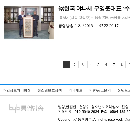
㈜한국 야나세 우영준대표 ‘
통영시(시장 강석주)는 10월 25일 ㈜한국 
통영방송
기자 / 2018-11-07 22:20:17
1
2
3
4
5
6
7
8
개인정보처리방침
청소년보호정책
기사제보
제휴/광고문의
상단으
발행,편집인 : 천형수, 청소년보호책임자 : 천형수, 주
전화번호 : 010-5640-2934, FAX : 0504-485-
Copyright © 통영방송. All rights reserved.
De