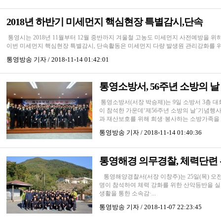
2018년 하반기 미세먼지 핵심현장 특별감시,단속
통영시는 2018년 11월부터 12월 중반까지 겨울철 고농도 미세먼지 사전예방을 
이번 미세먼지 핵심현장 특별감시, 단속활동은 미세먼지 다량 발생원 관리강화를 위
통영방송
기자 / 2018-11-14 01:42:01
통영소방서, 56주년 소방의 
통영소방서(서장 박승제)는 9일 소방서 3층 
이 참석한 가운데‘제56주년 소방의 날’기념행사
과 재산보호를 위해 희생·봉사하는 소방가족을 격
통영방송
기자 / 2018-11-14 01:40:36
통영해경 의무경찰, 체력단련 
통영해양경찰서(서장 이창주)는 25일(목) 오전
명이 참석하여 체력 강화를 위한 산악등반을 실
생활을 통한 소속감·...
통영방송
기자 / 2018-11-07 22:23:45