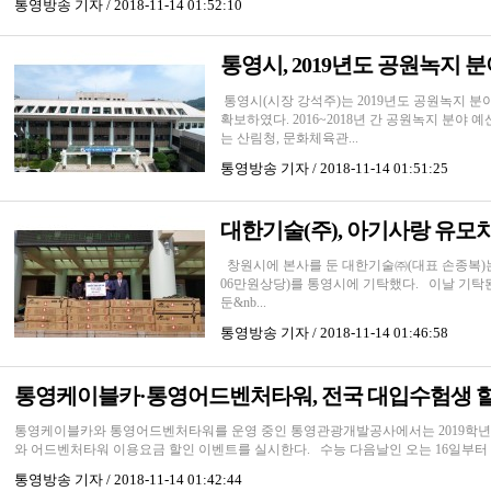
통영방송
기자 / 2018-11-14 01:52:10
통영시, 2019년도 공원녹지 
통영시(시장 강석주)는 2019년도 공원녹지 분야에 
확보하였다. 2016~2018년 간 공원녹지 분야 
는 산림청, 문화체육관...
통영방송
기자 / 2018-11-14 01:51:25
대한기술(주), 아기사랑 유모
창원시에 본사를 둔 대한기술㈜(대표 손종복)는 
06만원상당)를 통영시에 기탁했다. 이날 기
둔&nb...
통영방송
기자 / 2018-11-14 01:46:58
통영케이블카·통영어드벤처타워, 전국 대입수험생 할
통영케이블카와 통영어드벤처타워를 운영 중인 통영관광개발공사에서는 2019학
와 어드벤처타워 이용요금 할인 이벤트를 실시한다. 수능 다음날인 오는 16일부터 내
통영방송
기자 / 2018-11-14 01:42:44