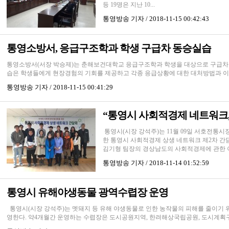
등 19명은 지난 10...
통영방송
기자 / 2018-11-15 00:42:43
통영소방서, 응급구조학과 학생 구급차 동승실습
통영소방서(서장 박승제)는 춘해보건대학교 응급구조학과 학생을 대상으로 구급차 
습은 학생들에게 현장경험의 기회를 제공하고 각종 응급상황에 대한 대처방법과 이를
통영방송
기자 / 2018-11-15 00:41:29
“통영시 사회적경제 네트워크,
통영시(시장 강석주)는 11월 09일 서호전통
한 통영시 사회적경제 상생 네트워크 제2차 
김기형 팀장의 경상남도의 사회적경제에 관한 이
통영방송
기자 / 2018-11-14 01:52:59
통영시 유해야생동물 광역수렵장 운영
통영시(시장 강석주)는 멧돼지 등 유해 야생동물로 인한 농작물의 피해를 줄이기 위해
영한다. 약4개월간 운영하는 수렵장은 도시공원지역, 한려해상국립공원, 도시계획구역