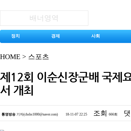
배너영역
정치
경제
사회
HOME
>
스포츠
제12회 이순신장군배 국제요
서 개최
조회
댓
통영방송
기자(chshs1000@naver.com)
18-11-07 22:25
666회