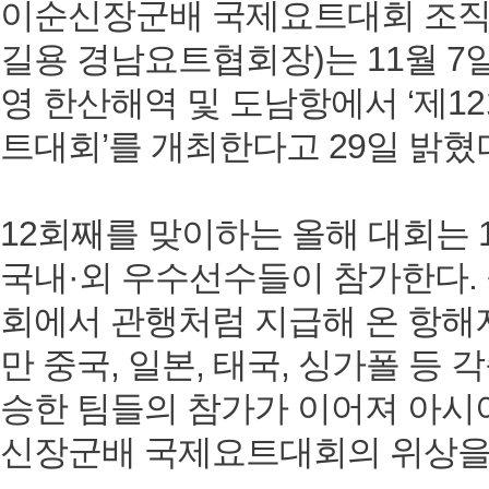
이순신장군배 국제요트대회 조직
길용 경남요트협회장)는 11월 7
영 한산해역 및 도남항에서 ‘제1
트대회’를 개최한다고 29일 밝혔
12회째를 맞이하는 올해 대회는 1
국내·외 우수선수들이 참가한다.
회에서 관행처럼 지급해 온 항해
만 중국, 일본, 태국, 싱가폴 등
승한 팀들의 참가가 이어져 아시
신장군배 국제요트대회의 위상을 