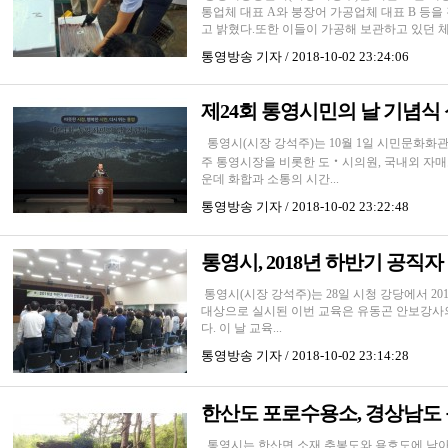
통업체 대표 A와 붕장어 가공업체 대표 B 등
고 밝혔다.또한 이들이 가공해 보관하고 있던 체장
통영방송
기자 / 2018-10-02 23:24:06
제24회 통영시민의 날 기념식
통영시(시장 강석주)는 10월 1일 시민문화화관
주 통영시장을 비롯한 도‧시의원, 국내외 자매도
운데 화합과 소통의 시간...
통영방송
기자 / 2018-10-02 23:22:48
통영시, 2018년 하반기 공직
통영시(시장 강석주)는 28일 시청 강당에서 20
대상으로 실시된 이번 교육은 유동곤 안보강사
다. 이 날 교육...
통영방송
기자 / 2018-10-02 23:14:28
한산도 포로수용소, 경상남도 
통영시는 한산면 소재 추봉도와 용호도에 남아