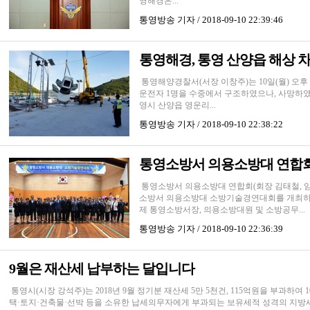
영해경은...
통영방송
기자 / 2018-09-10 22:39:46
통영해경, 통영 산양읍 해상 차량
통영해양경찰서(서장 이창주)는 10일(월) 오후
운전자 1명을 수중에서 구조하였으나, 사망하였다고
영시 산양읍 영운리...
통영방송
기자 / 2018-09-10 22:38:22
통영소방서 의용소방대 연합
통영소방서 의용소방대 연합회(회장 김태철, 임
소방서 의용소방대 소방기술경연대회를 개최하였
제 통영소방서장, 의용소방대원 및 소방공무...
통영방송
기자 / 2018-09-10 22:36:39
9월은 재산세 납부하는 달입니다
통영시(시장 강석주)는 2018년 9월 정기분 재산세 5만 5천건, 115억원을 부과하여 
택·토지·건축물·선박 등을 소유한 납세의무자에게 부과되는 보유세적 성격의 지방세로 