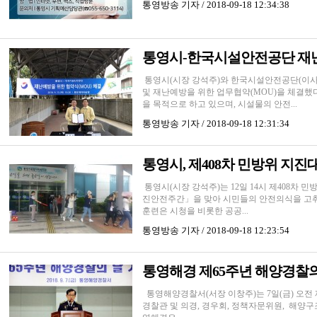
통영방송
기자 / 2018-09-18 12:34:38
통영시-한국시설안전공단 재
통영시(시장 강석주)와 한국시설안전공단(이사장
및 재난예방을 위한 업무협약(MOU)을 체결했다
을 목적으로 하고 있으며, 시설물의 안전...
통영방송
기자 / 2018-09-18 12:31:34
통영시, 제408차 민방위 지
통영시(시장 강석주)는 12일 14시 제408차 
진안전주간」을 맞아 시민들의 안전의식을 고취
훈련은 시청을 비롯한 공공...
통영방송
기자 / 2018-09-18 12:23:54
통영해경 제65주년 해양경찰
통영해양경찰서(서장 이창주)는 7일(금) 오전
경찰관 및 의경, 경우회, 정책자문위원, 해양