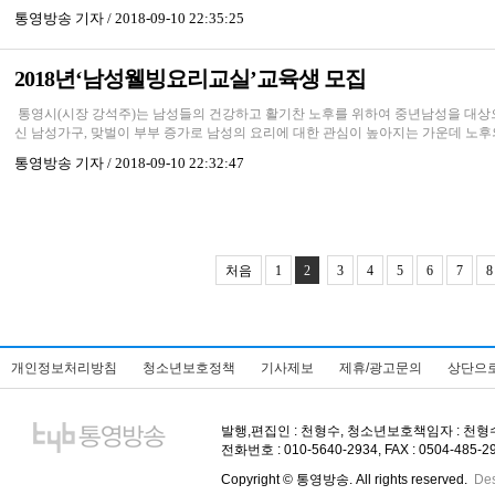
통영방송
기자 / 2018-09-10 22:35:25
2018년‘남성웰빙요리교실’교육생 모집
통영시(시장 강석주)는 남성들의 건강하고 활기찬 노후를 위하여 중년남성을 대상으
신 남성가구, 맞벌이 부부 증가로 남성의 요리에 대한 관심이 높아지는 가운데 노후의
통영방송
기자 / 2018-09-10 22:32:47
처음
1
2
3
4
5
6
7
8
개인정보처리방침
청소년보호정책
기사제보
제휴/광고문의
상단으
발행,편집인 : 천형수, 청소년보호책임자 : 천형수, 주
전화번호 : 010-5640-2934, FAX : 0504-485-
Copyright © 통영방송. All rights reserved.
De