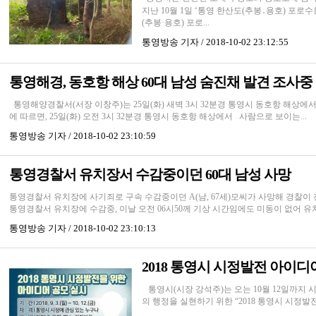
지난 10월 1일 ‘통영 한산도(추봉․용호) 포
(추봉·용호) 포로...
통영방송
기자 / 2018-10-02 23:12:55
통영해경, 동호항 해상 60대 남성 숨진채 발견 조사중
통영해양경찰서(서장 이창주)는 25일(화) 새벽 3시 32분경 통영시 동호항 해상에
에 따르면, 25일(화) 오전 3시 32분경 통영시 동호항 해상에서 사람으로 보이는...
통영방송
기자 / 2018-10-02 23:10:59
통영경찰서 유치장서 수감중이던 60대 남성 사망
통영경찰서 유치장에 사기죄로 구속 수감중이던 A(남, 67세)모씨가 사망해 경찰이 
통영경찰서 유치장에 수감중, 이날 오전 06시50께 기상 시간임에도 미동이 없어 유
통영방송
기자 / 2018-10-02 23:10:13
2018 통영시 시정발전 아이디
통영시(시장 강석주)는 오는 10월 12일까지
의 행정을 실현하기 위한 “2018 통영시 시정발